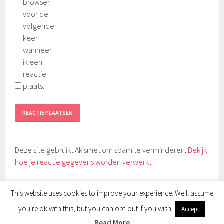
browser
voor de
volgende
keer
wanneer
ik een
reactie
plaats.
Deze site gebruikt Akismet om spam te verminderen.
Bekijk
hoe je reactie gegevens worden verwerkt
.
This website uses cookies to improve your experience. We'll assume
you're ok with this, but you can opt-out if you wish.
Accept
ONDERSTEUND DOOR WORDPRESS
|
THEMA: SELA DOOR
WORDPRESS.COM
.
Read More