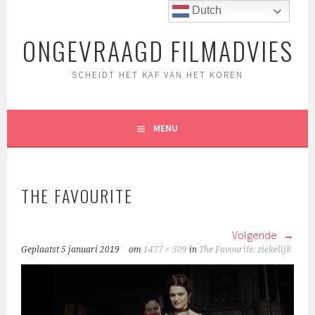
Spring
Dutch
naar
ONGEVRAAGD FILMADVIES
inhoud
SCHEIDT HET KAF VAN HET KOREN
MENU
THE FAVOURITE
Volgende
Geplaatst
5 januari 2019
om
1477 × 509
in
The Favourite: ziekelijk