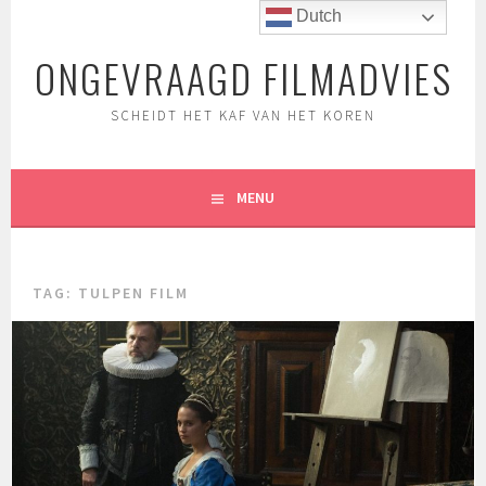
Spring
Dutch
naar
ONGEVRAAGD FILMADVIES
inhoud
SCHEIDT HET KAF VAN HET KOREN
MENU
TAG:
TULPEN FILM