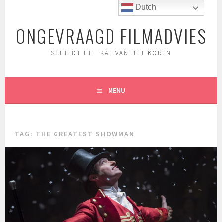
Spring
Dutch
naar
ONGEVRAAGD FILMADVIES
inhoud
SCHEIDT HET KAF VAN HET KOREN
MENU
TAG:
THE GREATEST SHOWMAN