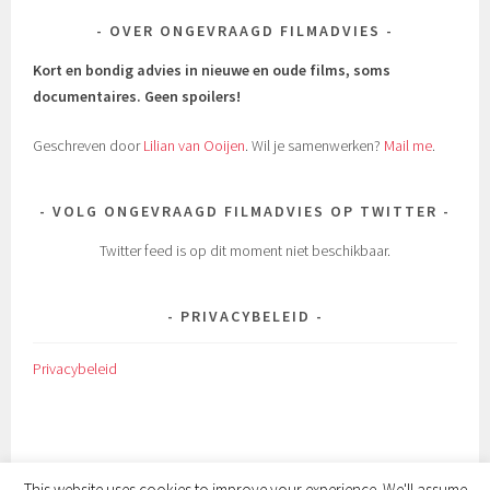
OVER ONGEVRAAGD FILMADVIES
Kort en bondig advies in nieuwe en oude films, soms
documentaires.
Geen spoilers!
Geschreven door
Lilian van Ooijen
. Wil je samenwerken?
Mail me
.
VOLG ONGEVRAAGD FILMADVIES OP TWITTER
Twitter feed is op dit moment niet beschikbaar.
PRIVACYBELEID
Privacybeleid
This website uses cookies to improve your experience. We'll assume