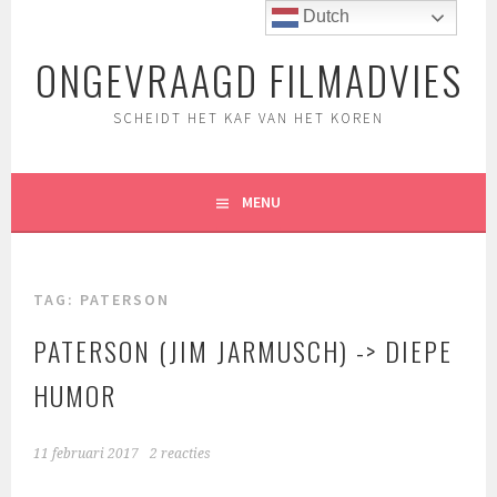
Spring
Dutch
naar
ONGEVRAAGD FILMADVIES
inhoud
SCHEIDT HET KAF VAN HET KOREN
MENU
TAG:
PATERSON
PATERSON (JIM JARMUSCH) -> DIEPE
HUMOR
11 februari 2017
2 reacties