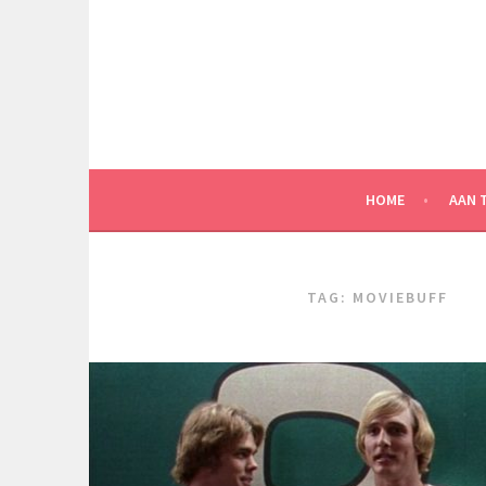
Spring
naar
inhoud
HOME
AAN 
TAG:
MOVIEBUFF