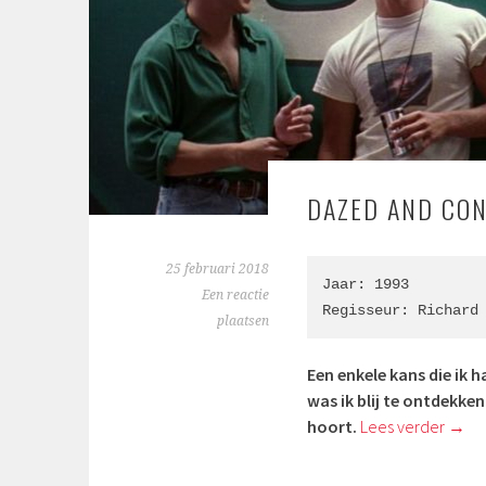
DAZED AND CON
25 februari 2018
Jaar: 1993

Een reactie
Regisseur: Richard
plaatsen
Een enkele kans die ik 
was ik blij te ontdekke
hoort.
Lees verder
→