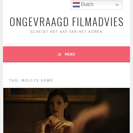
Spring
Dutch
naar
ONGEVRAAGD FILMADVIES
inhoud
SCHEIDT HET KAF VAN HET KOREN
MENU
TAG:
MOLLYS GAME