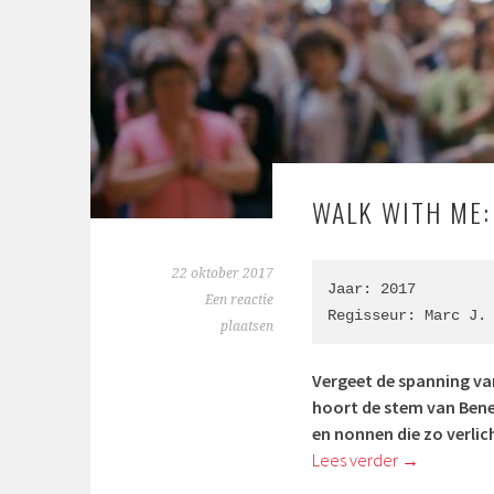
WALK WITH ME:
22 oktober 2017
Jaar: 2017

Een reactie
Regisseur: 
Marc J.
plaatsen
Vergeet de spanning v
hoort de stem van Bene
en nonnen die zo verlic
Lees verder
→