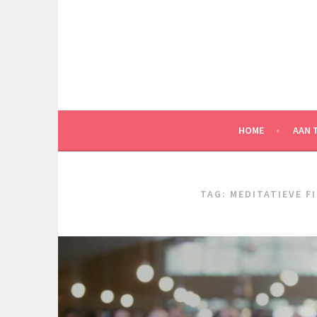
Spring
naar
inhoud
HOME
AAN 
TAG:
MEDITATIEVE F