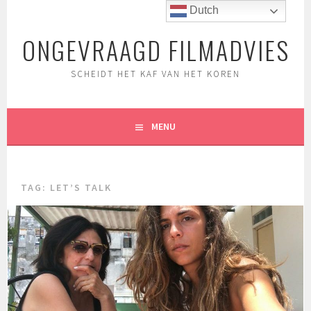
Spring
Dutch
naar
ONGEVRAAGD FILMADVIES
inhoud
SCHEIDT HET KAF VAN HET KOREN
MENU
TAG:
LET’S TALK