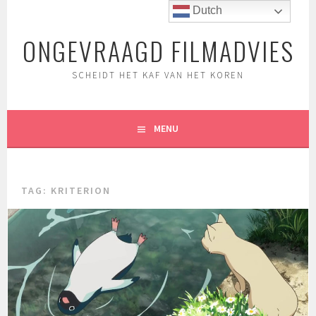
Spring
Dutch
naar
ONGEVRAAGD FILMADVIES
inhoud
SCHEIDT HET KAF VAN HET KOREN
MENU
TAG:
KRITERION