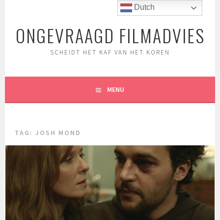
Spring
Dutch
naar
ONGEVRAAGD FILMADVIES
inhoud
SCHEIDT HET KAF VAN HET KOREN
MENU
TAG:
JOSH MOND