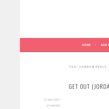
Spring
naar
inhoud
HOME
AAN 
TAG:
JORDAN PEELE
GET OUT (JORD
12 mei 2017
4 reacties