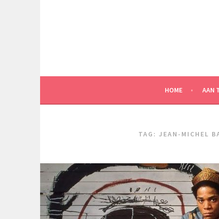
Spring
naar
inhoud
HOME
AAN 
TAG:
JEAN-MICHEL B