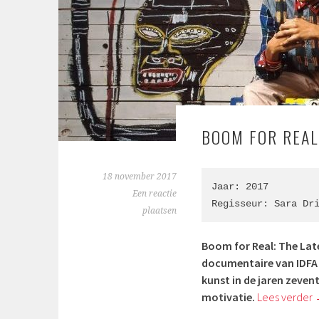
BOOM FOR REAL
18 november 2017
Jaar: 2017

Een reactie
Regisseur: 
Sara Dr
plaatsen
Boom for Real: The Lat
documentaire van IDFA 
kunst in de jaren zeven
motivatie.
Lees verder