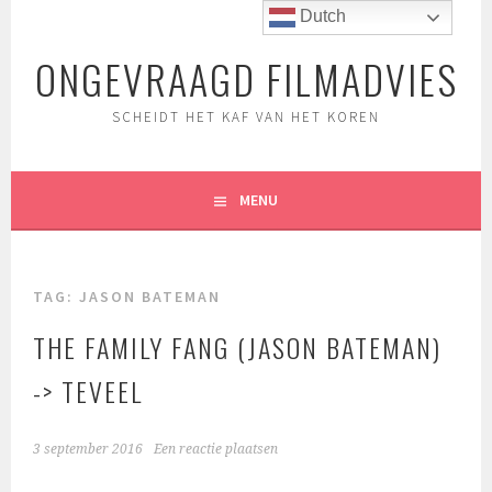
Spring
Dutch
naar
ONGEVRAAGD FILMADVIES
inhoud
SCHEIDT HET KAF VAN HET KOREN
MENU
TAG:
JASON BATEMAN
THE FAMILY FANG (JASON BATEMAN)
-> TEVEEL
3 september 2016
Een reactie plaatsen