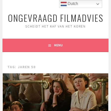
Spring
Dutch
naar
ONGEVRAAGD FILMADVIES
inhoud
SCHEIDT HET KAF VAN HET KOREN
MENU
TAG:
JAREN 50