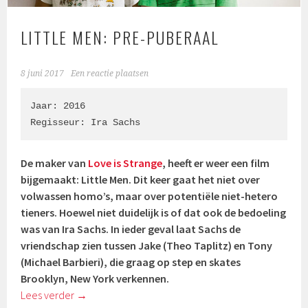
LITTLE MEN: PRE-PUBERAAL
8 juni 2017
Een reactie plaatsen
Jaar: 2016

Regisseur: Ira Sachs
De maker van
Love is Strange
, heeft er weer een film
bijgemaakt: Little Men. Dit keer gaat het niet over
volwassen homo’s, maar over potentiële niet-hetero
tieners. Hoewel niet duidelijk is of dat ook de bedoeling
was van Ira Sachs. In ieder geval laat Sachs de
vriendschap zien tussen Jake (
Theo Taplitz
) en Tony
(
Michael Barbieri
), die graag op step en skates
Brooklyn, New York verkennen.
Lees verder
→