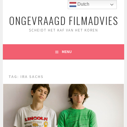
Spring
Dutch
naar
ONGEVRAAGD FILMADVIES
inhoud
SCHEIDT HET KAF VAN HET KOREN
MENU
TAG:
IRA SACHS