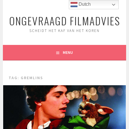
Spring
Dutch
naar
ONGEVRAAGD FILMADVIES
inhoud
SCHEIDT HET KAF VAN HET KOREN
MENU
TAG:
GREMLINS