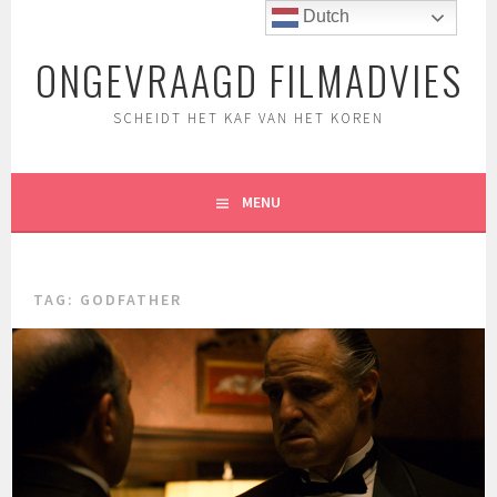
Spring
Dutch
naar
ONGEVRAAGD FILMADVIES
inhoud
SCHEIDT HET KAF VAN HET KOREN
MENU
TAG:
GODFATHER