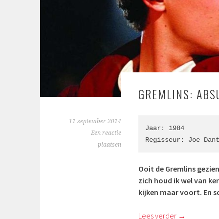
GREMLINS: ABS
11 september 2014
Jaar: 1984

Een reactie
Regisseur: Joe Dan
plaatsen
Ooit de Gremlins gezien?
zich houd ik wel van ker
kijken maar voort. En s
Lees verder
→