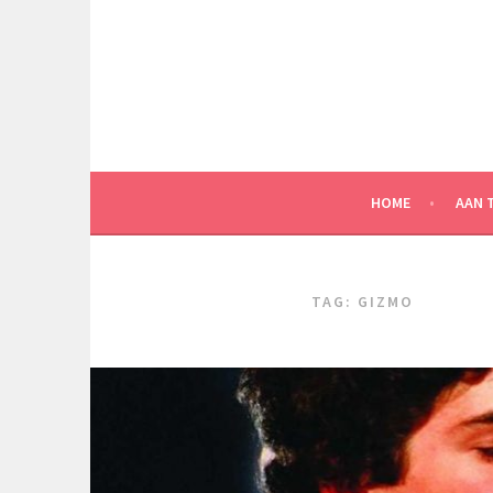
Spring
naar
inhoud
HOME
AAN 
TAG:
GIZMO