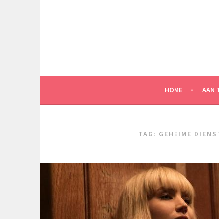
Spring
naar
inhoud
HOME
AAN 
TAG:
GEHEIME DIENS