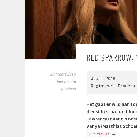
RED SPARROW: 
23 maart 2018
Jaar: 2018

Een reactie
Regisseur: 
Francis
plaatsen
Het gaat er wild aan to
dienst bestaat uit bloe
Lawrence) daar als on
Vanya (Matthias Schoenae
Lees verder
→