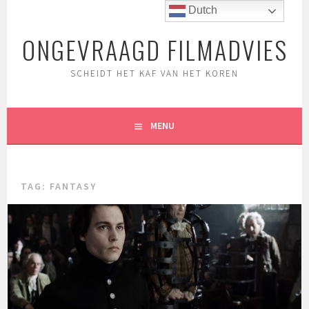
Spring
Dutch
naar
ONGEVRAAGD FILMADVIES
inhoud
SCHEIDT HET KAF VAN HET KOREN
MENU
TAG:
FANTASY