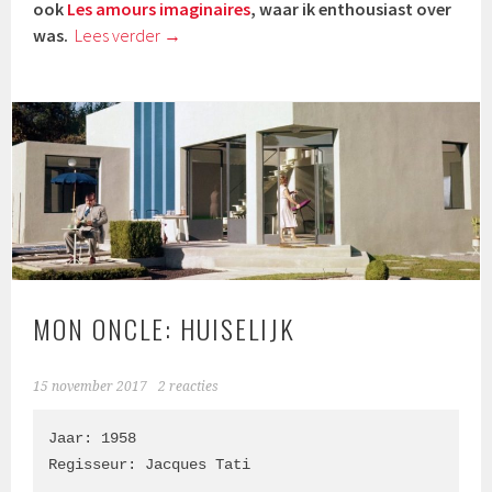
ook
Les amours imaginaires
, waar ik enthousiast over
was.
Lees verder
→
MON ONCLE: HUISELIJK
15 november 2017
2 reacties
Jaar: 1958

Regisseur: Jacques Tati