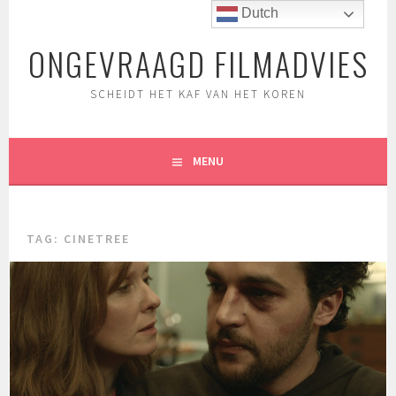
Spring
Dutch
naar
ONGEVRAAGD FILMADVIES
inhoud
SCHEIDT HET KAF VAN HET KOREN
MENU
TAG:
CINETREE