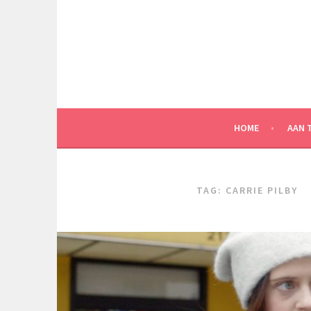
Spring
naar
inhoud
HOME
AAN 
TAG:
CARRIE PILBY