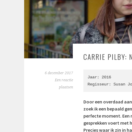
CARRIE PILBY: 
6 december 2017
Jaar: 2016

Een reactie
Regisseur: 
Susan J
plaatsen
Door een overdaad aan 
zoek ik een bepaald gen
perfecte moment. Een n
gesprekken voert met ha
Precies waar ik zin in ha