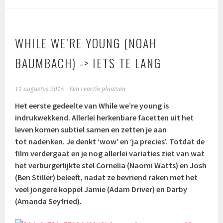
WHILE WE’RE YOUNG (NOAH
BAUMBACH) -> IETS TE LANG
11 augustus 2015
Een reactie plaatsen
Het eerste gedeelte van While we’re young is
indrukwekkend. Allerlei herkenbare facetten uit het
leven komen subtiel samen en zetten je aan
tot nadenken. Je denkt ‘wow’ en ‘ja precies’. Totdat de
film verdergaat en je nog allerlei variaties ziet van wat
het verburgerlijkte stel Cornelia (
Naomi Watts)
en Josh
(Ben Stiller) beleeft, nadat ze bevriend raken met het
veel jongere koppel Jamie (Adam Driver) en Darby
(
Amanda Seyfried)
.