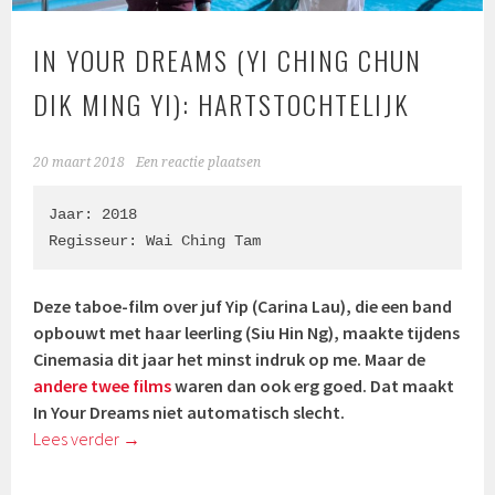
IN YOUR DREAMS (YI CHING CHUN
DIK MING YI): HARTSTOCHTELIJK
20 maart 2018
Een reactie plaatsen
Jaar: 2018

Regisseur: 
Wai Ching Tam
Deze taboe-film over juf Yip (
Carina Lau)
, die een band
opbouwt met haar leerling (
Siu Hin Ng)
, maakte tijdens
Cinemasia dit jaar het minst indruk op me. Maar de
andere twee films
waren dan ook erg goed. Dat maakt
In Your Dreams niet automatisch slecht.
Lees verder
→