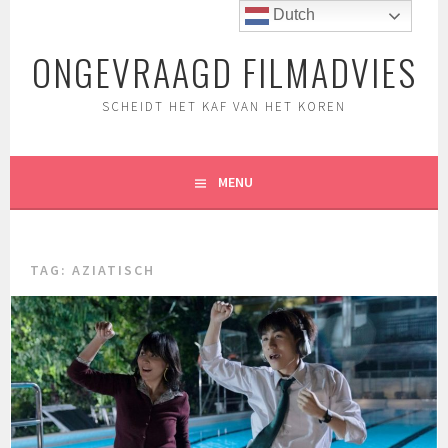
Spring
Dutch
naar
ONGEVRAAGD FILMADVIES
inhoud
SCHEIDT HET KAF VAN HET KOREN
MENU
TAG:
AZIATISCH