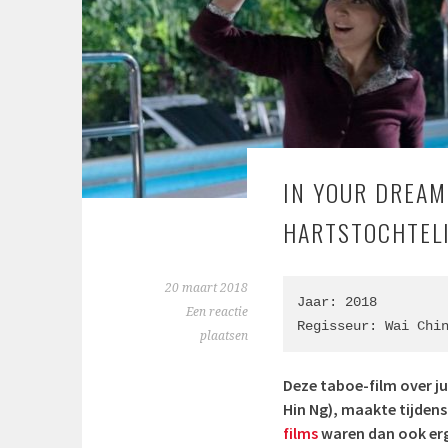
IN YOUR DREAMS
HARTSTOCHTEL
20 maart 2018
Jaar: 2018

Een reactie
Regisseur: 
Wai Chi
plaatsen
Deze taboe-film over juf
Hin Ng)
, maakte tijdens
films
waren dan ook erg