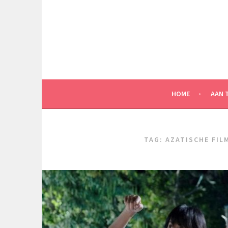
Spring
naar
inhoud
HOME
AAN 
TAG:
AZATISCHE FIL