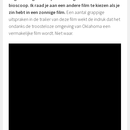
bioscoop. Ik raad je aan een andere film te kiezen als je
zin hebt in een zonnige film.
Een aantal grappige
uitspraken in de trailer van deze film wekt de indruk dat het
ondanks de troosteloze omgeving van Oklahoma een
vermakelijke film wordt. Niet waar.