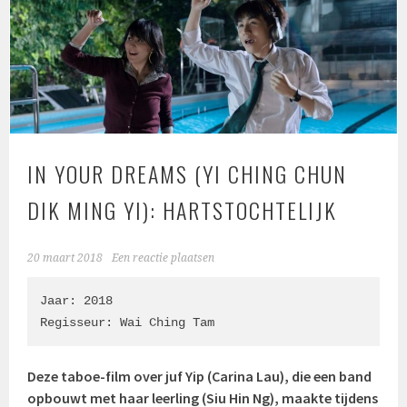
IN YOUR DREAMS (YI CHING CHUN
DIK MING YI): HARTSTOCHTELIJK
20 maart 2018
Een reactie plaatsen
Jaar: 2018

Regisseur: 
Wai Ching Tam
Deze taboe-film over juf Yip (
Carina Lau)
, die een band
opbouwt met haar leerling (
Siu Hin Ng)
, maakte tijdens