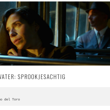
WATER: SPROOKJESACHTIG
mo del Toro