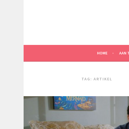
Spring
naar
inhoud
HOME
AAN 
TAG:
ARTIKEL