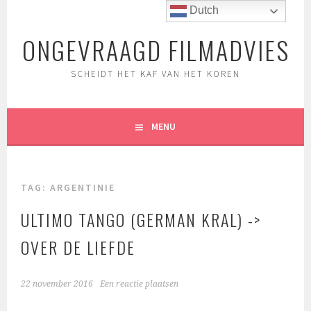
Spring
Dutch
naar
ONGEVRAAGD FILMADVIES
inhoud
SCHEIDT HET KAF VAN HET KOREN
MENU
TAG:
ARGENTINIE
ULTIMO TANGO (GERMAN KRAL) ->
OVER DE LIEFDE
22 november 2016
Een reactie plaatsen