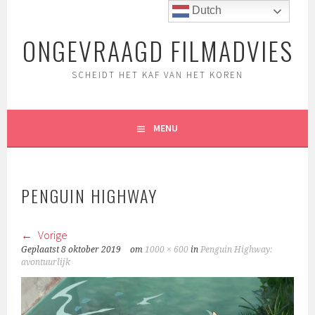
Spring
Dutch
naar
ONGEVRAAGD FILMADVIES
inhoud
SCHEIDT HET KAF VAN HET KOREN
MENU
PENGUIN HIGHWAY
Vorige
Geplaatst
8 oktober 2019
om
1000 × 600
in
Penguin Highway:
avontuurlijk