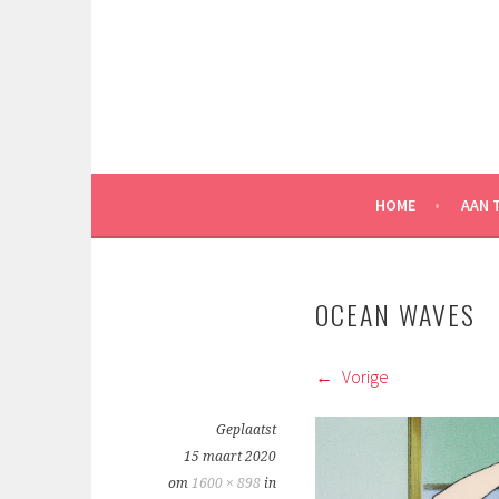
Spring
naar
inhoud
HOME
AAN 
OCEAN WAVES
Vorige
Geplaatst
15 maart 2020
om
1600 × 898
in