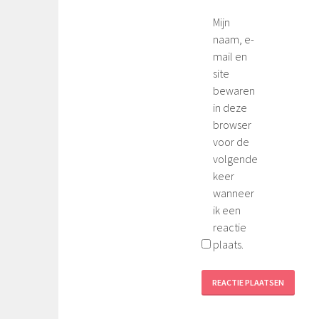
Mijn
naam, e-
mail en
site
bewaren
in deze
browser
voor de
volgende
keer
wanneer
ik een
reactie
plaats.