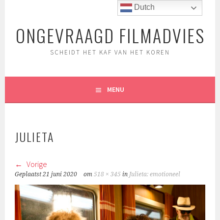
Spring
Dutch
naar
ONGEVRAAGD FILMADVIES
inhoud
SCHEIDT HET KAF VAN HET KOREN
MENU
JULIETA
Vorige
Geplaatst
21 juni 2020
om
518 × 345
in
Julieta: emotioneel