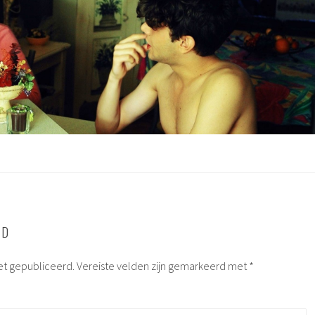
RD
et gepubliceerd.
Vereiste velden zijn gemarkeerd met
*