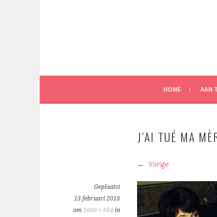
Spring
naar
inhoud
HOME
AAN 
J’AI TUÉ MA MÈ
Vorige
Geplaatst
13 februari 2018
om
1600 × 684
in