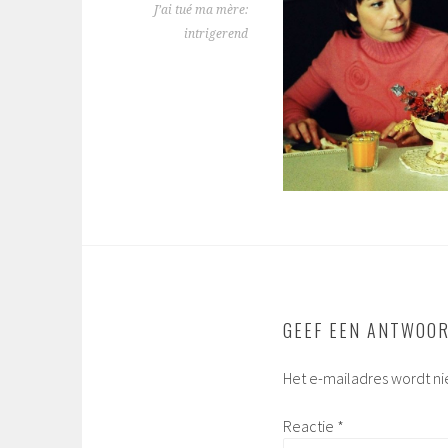
J’ai tué ma mère:
intrigerend
GEEF EEN ANTWOO
Het e-mailadres wordt ni
Reactie
*