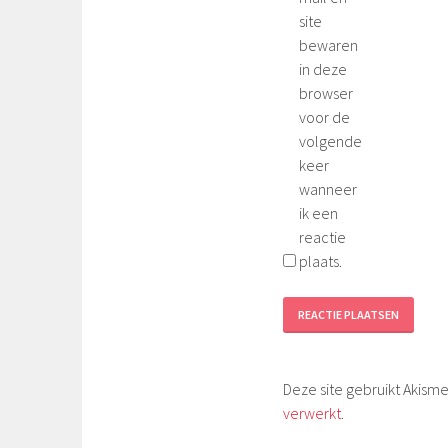
site
bewaren
in deze
browser
voor de
volgende
keer
wanneer
ik een
reactie
plaats.
Deze site gebruikt Akis
verwerkt
.