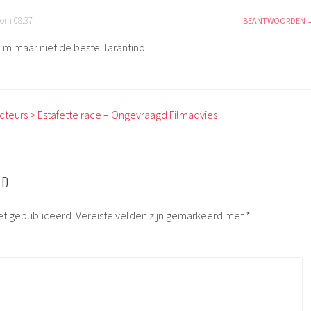
 om 08:37
BEANTWOORDEN
film maar niet de beste Tarantino…
acteurs > Estafette race – Ongevraagd Filmadvies
RD
et gepubliceerd.
Vereiste velden zijn gemarkeerd met
*