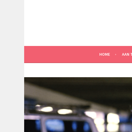
Spring
naar
inhoud
HOME
AAN 