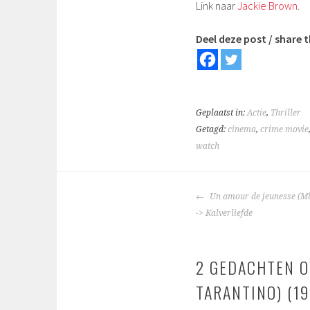
Link naar
Jackie Brown
.
Deel deze post / share t
Geplaatst in:
Actie
,
Thriller
Getagd:
cinema
,
crime movie
watch
BERICHTNAVIGA
Un amour de jeunesse (Mi
-> Kalverliefde
2 GEDACHTEN O
TARANTINO) (19