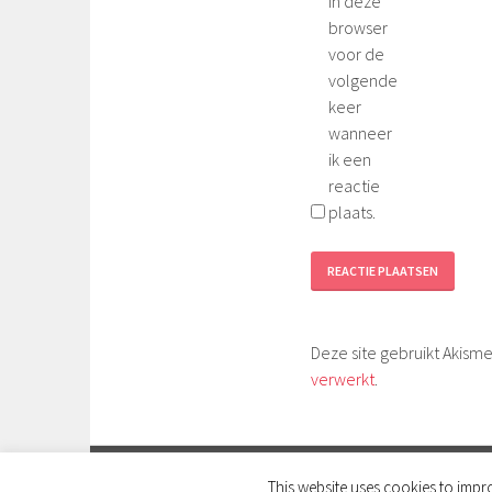
in deze
browser
voor de
volgende
keer
wanneer
ik een
reactie
plaats.
Deze site gebruikt Akis
verwerkt
.
O
This website uses cookies to impro