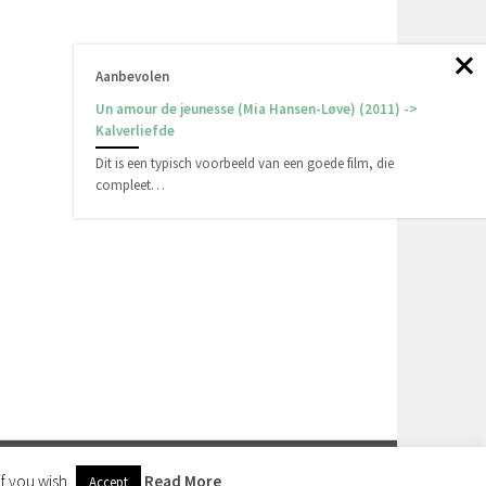
Aanbevolen
Un amour de jeunesse (Mia Hansen-Løve) (2011) ->
Kalverliefde
Dit is een typisch voorbeeld van een goede film, die
compleet…
OM
.
f you wish.
Read More
Accept