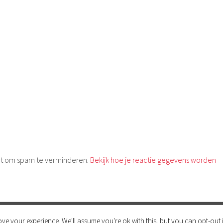
met om spam te verminderen.
Bekijk hoe je reactie gegevens worden
NDERSTEUND DOOR WORDPRESS
|
THEMA: SELA DOOR
WORDPRESS.C
ve your experience. We'll assume you're ok with this, but you can opt-out i