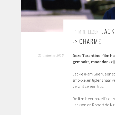
JACK
1
MIN. LEZEN
-> CHARME
Deze Tarantino-film had
21 augustus 2016
gemaakt, maar dankzij d
Jackie (
Pam Grier)
, een s
smokkelen tijdens haar ve
verzint ze een truc.
De film is vermakelijk en
Jackson en Robert de Nir