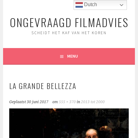
Spring
Dutch
naar
ONGEVRAAGD FILMADVIES
inhoud
SCHEIDT HET KAF VAN HET KOREN
MENU
LA GRANDE BELLEZZA
Geplaatst
30 juni 2017
om
555 × 370
in
2013 tot 2000