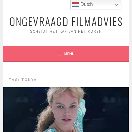
Spring
Dutch
naar
ONGEVRAAGD FILMADVIES
inhoud
SCHEIDT HET KAF VAN HET KOREN
MENU
TAG:
TONYA