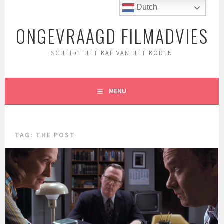
Spring
Dutch
naar
ONGEVRAAGD FILMADVIES
inhoud
SCHEIDT HET KAF VAN HET KOREN
MENU
TAG:
THE POST