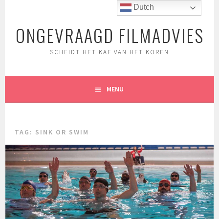
Spring
Dutch
naar
ONGEVRAAGD FILMADVIES
inhoud
SCHEIDT HET KAF VAN HET KOREN
MENU
TAG:
SINK OR SWIM