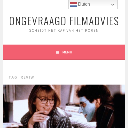
Spring
Dutch
naar
ONGEVRAAGD FILMADVIES
inhoud
SCHEIDT HET KAF VAN HET KOREN
MENU
TAG:
REVIW