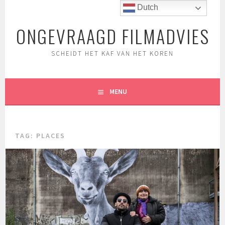
Spring
Dutch
naar
ONGEVRAAGD FILMADVIES
inhoud
SCHEIDT HET KAF VAN HET KOREN
MENU
TAG:
PLACES