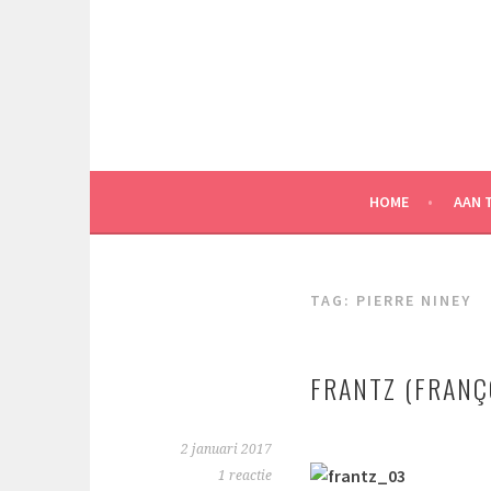
Spring
naar
inhoud
HOME
AAN 
TAG:
PIERRE NINEY
FRANTZ (FRANÇ
2 januari 2017
1 reactie