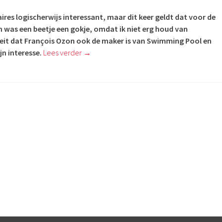
res logischerwijs interessant, maar dit keer geldt dat voor de
lm was een beetje een gokje, omdat ik niet erg houd van
eit dat
François Ozon ook de maker is van Swimming Pool en
jn interesse.
Lees verder
→