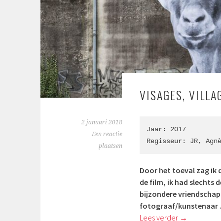
VISAGES, VILLA
2 januari 2018
Jaar: 2017

Een reactie
Regisseur: 
JR
, 
Agn
plaatsen
Door het toeval zag ik 
de film, ik had slechts 
bijzondere vriendschap 
fotograaf/kunstenaar 
Lees verder
→