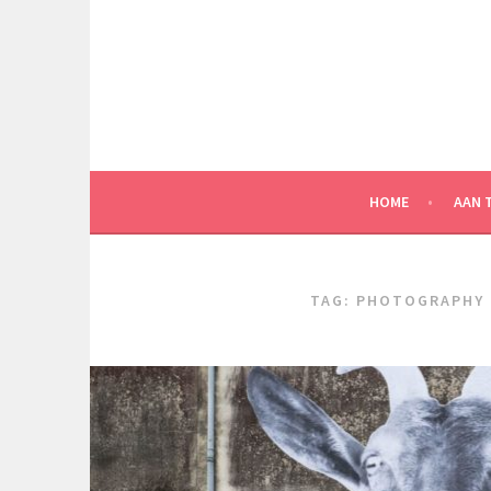
Spring
naar
inhoud
HOME
AAN 
TAG:
PHOTOGRAPHY