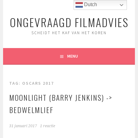
Spring
Dutch
naar
ONGEVRAAGD FILMADVIES
inhoud
SCHEIDT HET KAF VAN HET KOREN
MENU
TAG:
OSCARS 2017
MOONLIGHT (BARRY JENKINS) ->
BEDWELMLIEF
31 januari 2017
1 reactie