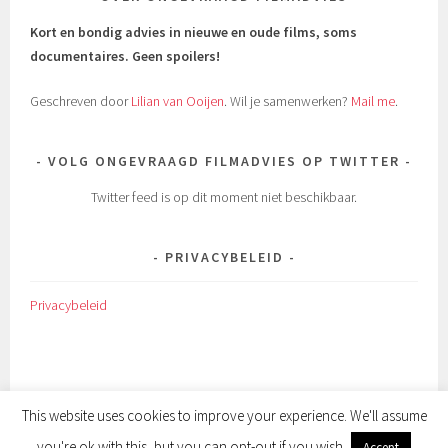
Kort en bondig advies in nieuwe en oude films, soms
documentaires.
Geen spoilers!
Geschreven door
Lilian van Ooijen
. Wil je samenwerken?
Mail me
.
VOLG ONGEVRAAGD FILMADVIES OP TWITTER
Twitter feed is op dit moment niet beschikbaar.
PRIVACYBELEID
Privacybeleid
This website uses cookies to improve your experience. We'll assume
you're ok with this, but you can opt-out if you wish.
Accept
ONDERSTEUND DOOR WORDPRESS
|
THEMA: SELA DOOR