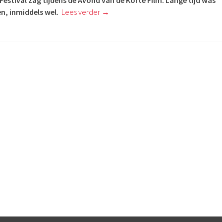
Festival zag tijdens de Avond van de Korte Film. Lange tijd was
ien, inmiddels wel.
Lees verder
→