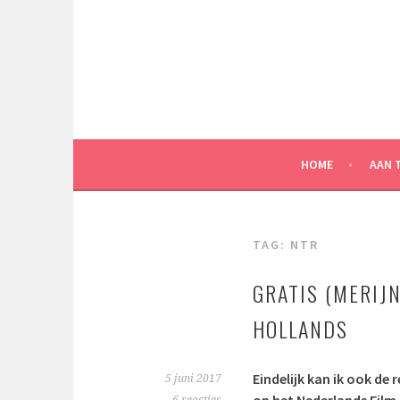
Spring
naar
inhoud
HOME
AAN 
TAG:
NTR
GRATIS (MERIJN
HOLLANDS
Eindelijk kan ik ook de 
5 juni 2017