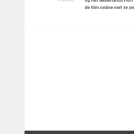
op het Nederlands Film 
6 reacties
de film online niet te z