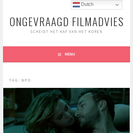
Spring
Dutch
naar
ONGEVRAAGD FILMADVIES
inhoud
SCHEIDT HET KAF VAN HET KOREN
MENU
TAG:
NPO