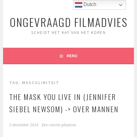
Spring
Dutch
naar
ONGEVRAAGD FILMADVIES
inhoud
SCHEIDT HET KAF VAN HET KOREN
MENU
TAG:
MASCULINITEIT
THE MASK YOU LIVE IN (JENNIFER
SIEBEL NEWSOM) -> OVER MANNEN
3 december 2016
Een reactie plaatsen