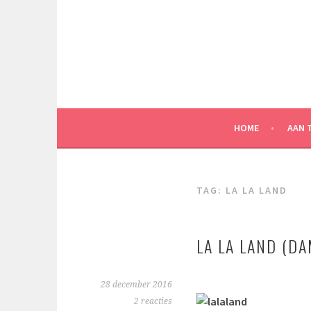
Spring
naar
inhoud
HOME
AAN 
TAG:
LA LA LAND
LA LA LAND (DA
28 december 2016
2 reacties