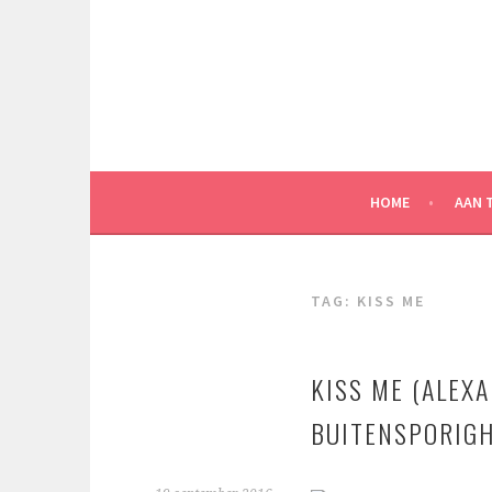
Spring
naar
inhoud
HOME
AAN 
TAG:
KISS ME
KISS ME (ALEXA
BUITENSPORIGH