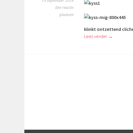
19 september 2016
Een reactie
plaatsen
klinkt ontzettend cliché
Lees verder
→