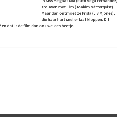
In Kiss Me gaat Mia (
Ruth Vega Fernandez
trouwen met Tim (Joakim
Nätterqvist).
Maar dan ontmoet ze
Frida (Liv Mjönes),
die haar hart sneller laat kloppen. Dit
 en dat is de film dan ook wel een beetje.