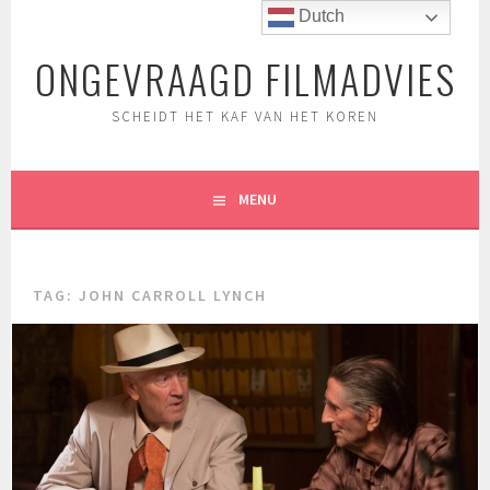
Spring
Dutch
naar
ONGEVRAAGD FILMADVIES
inhoud
SCHEIDT HET KAF VAN HET KOREN
MENU
TAG:
JOHN CARROLL LYNCH