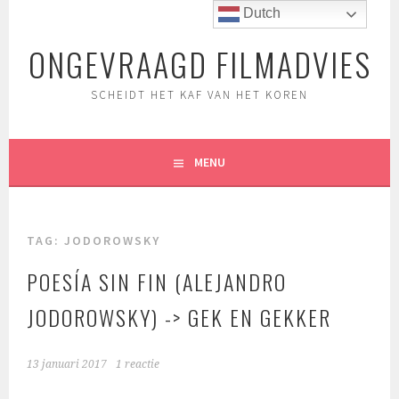
Spring
Dutch
naar
ONGEVRAAGD FILMADVIES
inhoud
SCHEIDT HET KAF VAN HET KOREN
MENU
TAG:
JODOROWSKY
POESÍA SIN FIN (ALEJANDRO
JODOROWSKY) -> GEK EN GEKKER
13 januari 2017
1 reactie